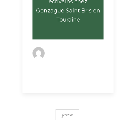
écrivains chez
Gonzague Saint Bris en
Touraine
By
ophelie
Dans la presse
presse
presse