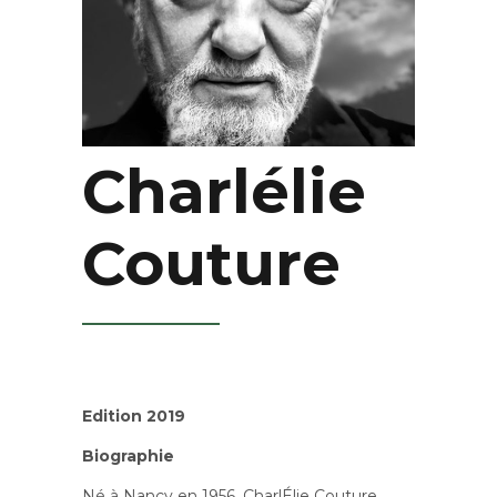
Charlélie
Couture
Edition 2019
Biographie
Né à Nancy en 1956, CharlÉlie Couture