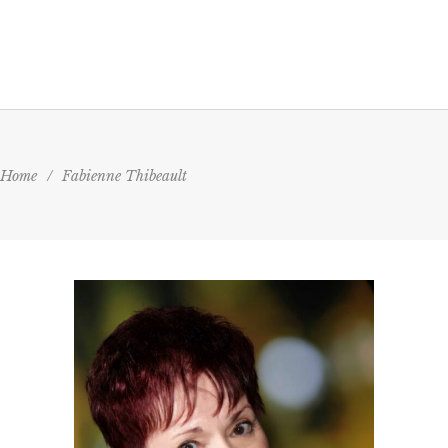
Home
/
Fabienne Thibeault