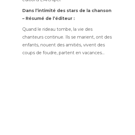
Dans l’intimité des stars de la chanson
– Résumé de l’éditeur :
Quand le rideau tombe, la vie des
chanteurs continue. Ils se marient, ont des
enfants, nouent des amitiés, vivent des
coups de foudre, partent en vacances…
Hugues Vassal a été pendant de
nombreuses années le témoin privilégié
de tous ces moments. Aux côtés de
Charles Aznavour, Francoise Hardy,
Sheila, Claude Francois, Joe Dassin,
Johnny et Sylvie, il a partagé cette vie qui
commence quand les projecteurs
s’éteignent. Les attachés de presse
n’existaient pas encore : entre l’artiste et le
photographe, il suffisait d’une rencontre,