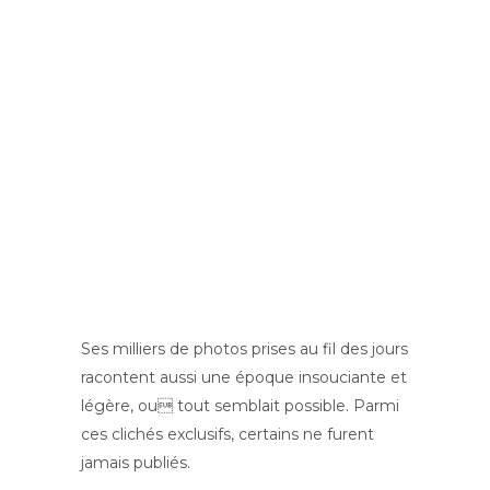
d’un fou rire partage, pour tisser une
relation de confiance.
Edith Piaf fut la première à offrir cette
complicité à Hugues Vassal, une
rencontre qui a marqué pour toujours
l’existence du jeune photographe. Entre
1957 et 1975, Mireille Mathieu, Dalida,
Hugues Aufray, Christophe, Maurice
Chevalier, Joséphine Baker et bien d’autres
le laisseront à leur tour poser son objectif
sur leur vie.
Ses milliers de photos prises au fil des jours
racontent aussi une époque insouciante et
légère, ou tout semblait possible. Parmi
ces clichés exclusifs, certains ne furent
jamais publiés.