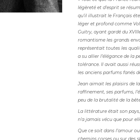
légèreté et d’esprit se résu
qu’il illustrait le Français éte
léger et profond comme Vo
Guitry, ayant gardé du XVIII
romantisme les grands envols
représentait toutes les qual
a su allier l’élégance de la 
tolérance. Il avait aussi ré
les anciens parfums fanés de 
Jean aimait les plaisirs de l
raffinement, ses parfums, l
peu de la brutalité de la bê
La littérature était son pays, 
n’a jamais vécu que pour elle, 
Que ce soit dans l’amour ou 
chemins corses ou sur des skis