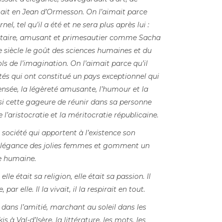
mait en Jean d’Ormesson. On l’aimait parce
rnel, tel qu’il a été et ne sera plus après lui :
ltaire, amusant et primesautier comme Sacha
e siècle le goût des sciences humaines et du
 de l’imagination. On l’aimait parce qu’il
ités qui ont constitué un pays exceptionnel qui
pensée, la légèreté amusante, l’humour et la
ussi cette gageure de réunir dans sa personne
l’aristocratie et la méritocratie républicaine.
a société qui apportent à l’existence son
’élégance des jolies femmes et gomment un
te humaine.
elle était sa religion, elle était sa passion. Il
par elle. Il la vivait, il la respirait en tout.
dans l’amitié, marchant au soleil dans les
 à Val-d’Isère, la littérature, les mots, les