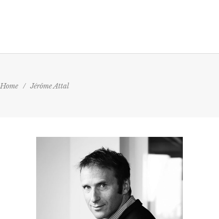
Home
/
Jérôme Attal