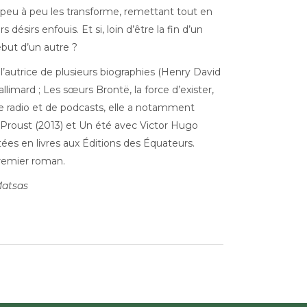
t peu à peu les transforme, remettant tout en
s désirs enfouis. Et si, loin d’être la fin d’un
ébut d’un autre ?
t l’autrice de plusieurs biographies (Henry David
allimard ; Les sœurs Brontë, la force d’exister,
 de radio et de podcasts, elle a notamment
c Proust (2013) et Un été avec Victor Hugo
tées en livres aux Éditions des Équateurs.
remier roman.
Matsas