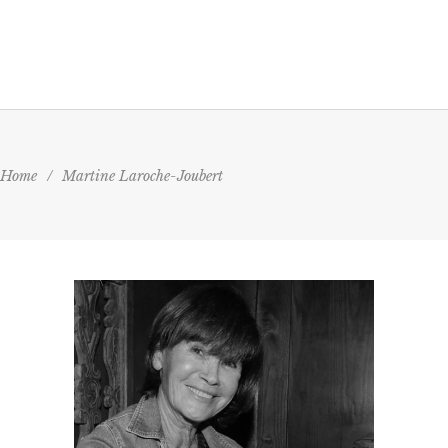
Home
/
Martine Laroche-Joubert