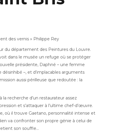
ment des vernis » Philippe Rey
cteur du département des Peintures du Louvre.
 voit dans le musée un refuge où se protéger
 nouvelle présidente, Daphné – une femme
 désinhibé –, et d’implacables arguments
ission aussi périlleuse que redoutée : la
à la recherche d’un restaurateur assez
pression et s’attaquer à l’ultime chef-d’œuvre.
 où il trouve Gaetano, personnalité intense et
talien va confronter son propre génie à celui de
retient son souffle…