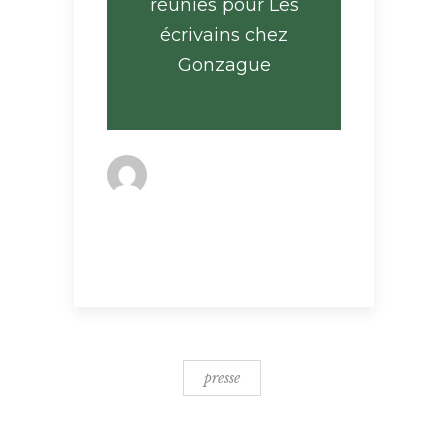
réunies pour Les
écrivains chez
Gonzague
By
ophelie
Dans la presse
presse
presse