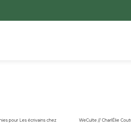
e
nies pour Les écrivains chez
WeCulte // CharlÉlie Cout