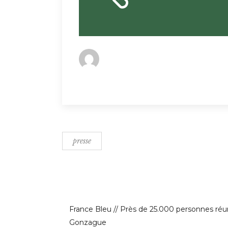
By
ophelie
Dans la presse
press
presse
France Bleu // Près de 25.000 personnes réu
Gonzague