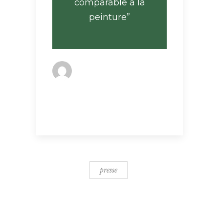
comparable à la
peinture”
By
ophelie
Dans la presse
presse
presse